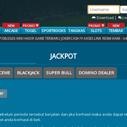
Download |
Liv
NEW
PROMO
PROMO
NEW
ARCADE
TOGEL
SPORTBOOKS
TANGKAS
SLOTS
TEMBAK
IKAN
/2026
KINI HADIR GAME TERBARU JOKERCASH !!! AKSES LINK RESMI KAMI : n4
JACKPOT
CEME
BLACKJACK
SUPER BULL
DOMINO DEALER
er
sebelum periode tersebut berjalan dan jika berhasil maka anda dapat meli
t anda berhasil di beli.