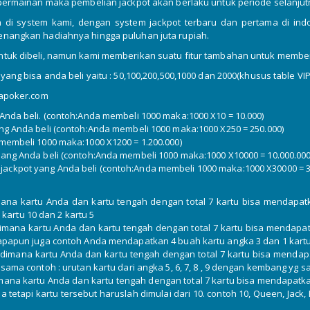
 permainan maka pembelian jackpot akan berlaku untuk periode selanjut
dia di system kami, dengan system jackpot terbaru dan pertama di in
enangkan hadiahnya hingga puluhan juta rupiah.
ntuk dibeli, namun kami memberikan suatu fitur tambahan untuk member 
ang bisa anda beli yaitu : 50,100,200,500,1000 dan 2000(khusus table VIP
gapoker.com
Anda beli.
(contoh:Anda membeli 1000 maka:1000 X10 = 10.000)
ng Anda beli
(contoh:Anda membeli 1000 maka:1000 X250 = 250.000)
membeli 1000 maka:1000 X1200 = 1.200.000)
yang Anda beli
(contoh:Anda membeli 1000 maka:1000 X10000 = 10.000.000
jackpot yang Anda beli
(contoh:Anda membeli 1000 maka:1000 X30000 = 3
imana kartu Anda dan kartu tengah dengan total 7 kartu bisa mendapatk
3 kartu 10 dan 2 kartu 5
 dimana kartu Anda dan kartu tengah dengan total 7 kartu bisa mendapat
 apapun juga contoh Anda mendapatkan 4 buah kartu angka 3 dan 1 kart
tu dimana kartu Anda dan kartu tengah dengan total 7 kartu bisa mendap
sama contoh : urutan kartu dari angka 5, 6, 7, 8 , 9 dengan kembang yg s
imana kartu Anda dan kartu tengah dengan total 7 kartu bisa mendapatka
 tetapi kartu tersebut haruslah dimulai dari 10. contoh 10, Queen, Jac