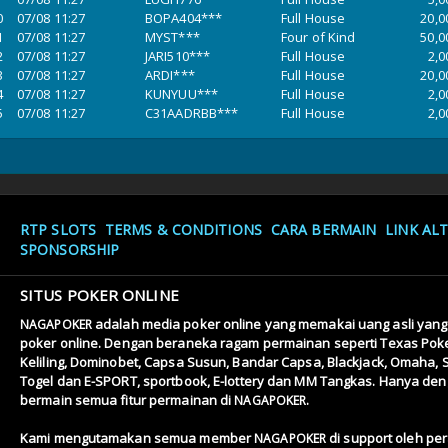
0
07/08 11:27
BOPA404***
Full House
20,0
1
07/08 11:27
MYST***
Four of Kind
50,0
2
07/08 11:27
JARI510***
Full House
2,0
3
07/08 11:27
ARDI***
Full House
20,0
4
07/08 11:27
KUNYUU***
Full House
2,0
5
07/08 11:27
C31AADRBB***
Full House
2,0
RTP SLOTS
TERMS & CONDITIONS
CARA BERMAIN
LINK AL
SPONSORSHIP
SITUS POKER ONLINE
adalah media poker online yang memakai uang asli yang
NAGAPOKER
poker online. Dengan beraneka ragam permainan seperti Texas Pok
Keliling, Dominobet, Capsa Susun, Bandar Capsa, Blackjack, Omaha, Sup
Togel dan E-SPORT, sportbook, E-lottery dan MM Tangkas. Hanya den
bermain semua fitur permainan di
.
NAGAPOKER
Kami mengutamakan semua member
di support oleh per
NAGAPOKER