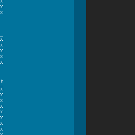
00
00
00
00
00
00
00
00
ah
00
00
00
00
00
00
00
00
00