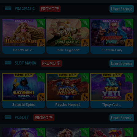
PRAGMATIC
Lihat Semua
PROMO
Hearts of V...
Jade Legends
Eastern Fury
SLOT MANIA
Lihat Semua
PROMO
Satoshi Spins
Psycho Heroes
Tipsy Yeti ...
PGSOFT
Lihat Semua
PROMO