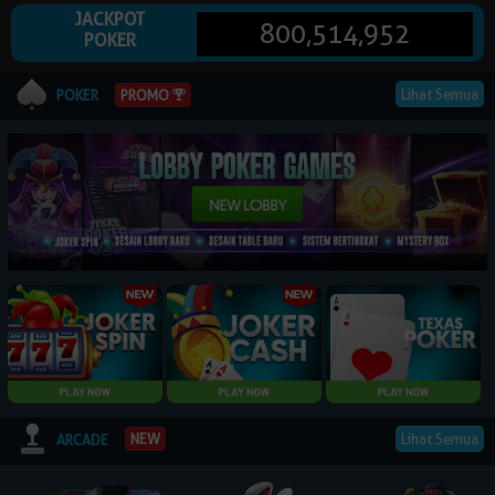
JACKPOT
800,514,952
POKER
© 2026 NagaPoker. All Rights Reserved | 18+
Lihat Semua
PROMO
POKER
Lihat Semua
NEW
ARCADE