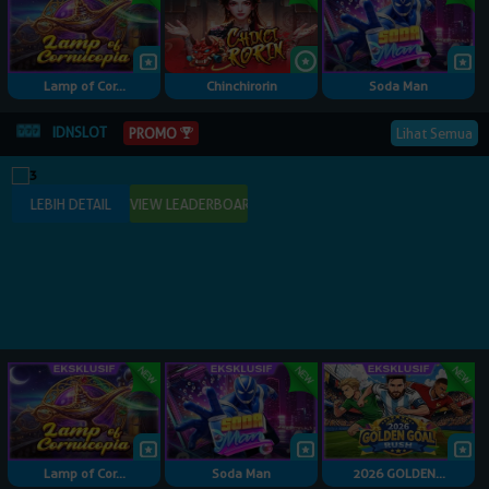
Lamp of Cor...
Chinchirorin
Soda Man
IDNSLOT
Lihat Semua
PROMO
Lamp of Cor...
Soda Man
2026 GOLDEN...