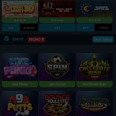
125
6:46:15
551
977
7:6:36
IDNLIVE
Lihat Semua
PROMO
Live Plinko
Spin Soccer
Checkmate Rush