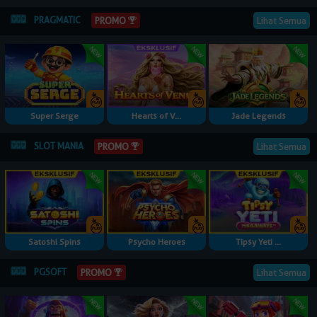
PRAGMATIC
Lihat Semua
PROMO
Super Serge
Hearts of V...
Jade Legends
SLOT MANIA
Lihat Semua
PROMO
Satoshi Spins
Psycho Heroes
Tipsy Yeti ...
PGSOFT
Lihat Semua
PROMO