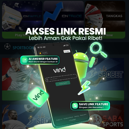
Play Now
Play Now
Play Now
NEW
SPORTBOOK