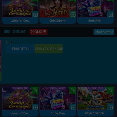
Lamp of Cor...
Chinchirorin
Soda Man
IDNSLOT
Lihat Semua
PROMO
Lamp of Cor...
Soda Man
2026 GOLDEN...