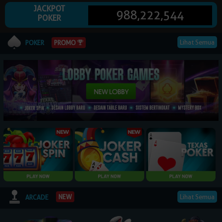
JACKPOT
988,222,544
POKER
© 2026 NagaPoker. All Rights Reserved | 18+
Lihat Semua
PROMO
POKER
Lihat Semua
NEW
ARCADE