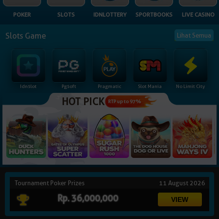
NEW
POKER
SLOTS
IDNLOTTERY
SPORTBOOKS
LIVE CASINO
TANGKAS
RTP
Slots Game
Lihat Semua
DEPOSIT
WITHDRAW
Idnslot
Pgsoft
Pragmatic
Slot Mania
No Limit City
PROMOSI
HOT PICK
RTP up to 97%
DOWNLOAD
REFERRAL
JACKPOT
Tournament Poker Prizes
11 August 2026
VIP MEMBER
Rp. 36,000,000
HUBUNGI KAMI