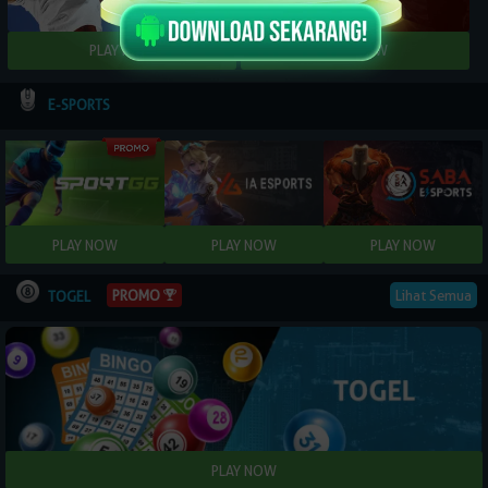
E-SPORTS
Lihat Semua
PROMO
TOGEL